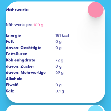
Nährwerte
Nährwerte pro
100 g
Energie
181
kcal
Fett
0
g
davon: Gesättigte
0
g
Fettsäuren
Kohlenhydrate
72
g
davon: Zucker
0
g
davon: Mehrwertige
69
g
Alkohole
Eiweiß
0
g
Salz
0.1
g