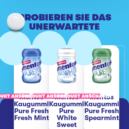
PROBIEREN SIE DAS
UNERWARTETE
Mentos
Mentos
Mentos
UKT ANSCHAUEN
PRODUKT ANSCHAUEN
PRODUKT ANSCHAUEN
Kaugummi
Kaugummi
Kaugummi
Pure Fresh
Pure
Pure Fresh
Fresh Mint
White
Spearmint
Sweet