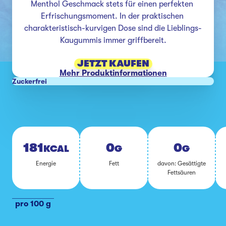
Menthol Geschmack stets für einen perfekten 
Erfrischungsmoment. In der praktischen 
charakteristisch-kurvigen Dose sind die Lieblings-
Kaugummis immer griffbereit.
JETZT KAUFEN
Mehr Produktinformationen
Zuckerfrei
181
0
0
KCAL
G
G
En­er­gie
Fett
da­von: Ge­sät­tig­te
Fett­säu­ren
pro 100 g